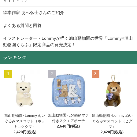
絵本作家 あべ弘士さんのご紹介
よくある質問と回答
イラストレーター・Lommyが描く旭山動物園の世界「Lommy×旭山
動物園くらぶ」限定商品の発売決定！
ランキング
1
2
3
旭山動物園×Lommy マチ
旭山動物園×Lommy ぬい
旭山動物園×Lommy ぬい
付きスクエアポーチ
ぐるみマスコット（ホッ
ぐるみマスコット（ヒグ
2,640円(税込)
キョクグマ）
マ）
2,420円(税込)
2,420円(税込)