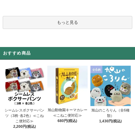
もっと見る
おすすめ商品
旭山動物園キーマカレー
シームレスボクサーパン
旭山のころりん（全6種
≪こねこ便対応≫
ツ（3柄･各2色）≪こね
類）
680円(税込)
こ便対応≫
1,430円(税込)
2,200円(税込)