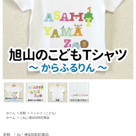
ホーム
>
衣類
>
Ｔシャツ（こども）
ホーム
>
こねこ便420対応商品
衣類
こねこ便420対応商品