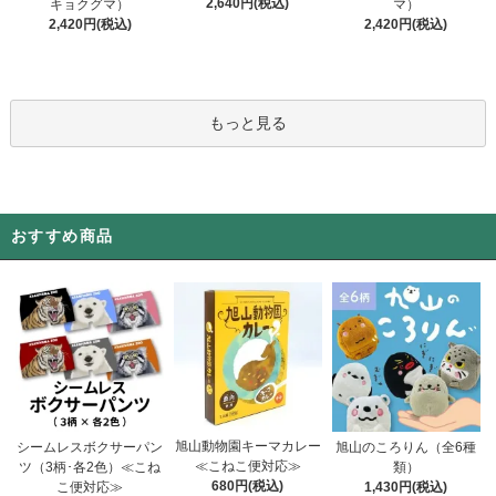
2,640円(税込)
キョクグマ）
マ）
2,420円(税込)
2,420円(税込)
もっと見る
おすすめ商品
旭山動物園キーマカレー
シームレスボクサーパン
旭山のころりん（全6種
≪こねこ便対応≫
ツ（3柄･各2色）≪こね
類）
680円(税込)
こ便対応≫
1,430円(税込)