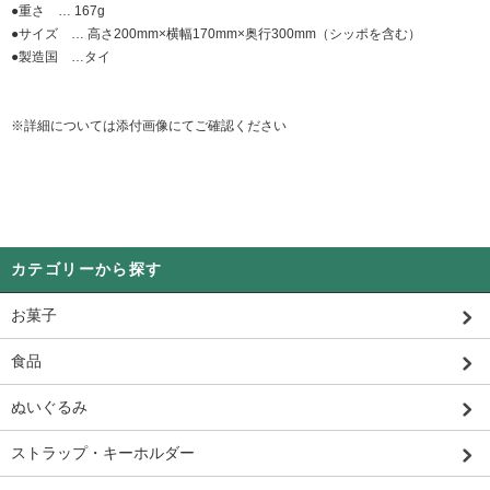
●重さ … 167g
●サイズ … 高さ200mm×横幅170mm×奥行300mm（シッポを含む）
●製造国 …タイ
※詳細については添付画像にてご確認ください
カテゴリーから探す
お菓子
食品
ぬいぐるみ
ストラップ・キーホルダー