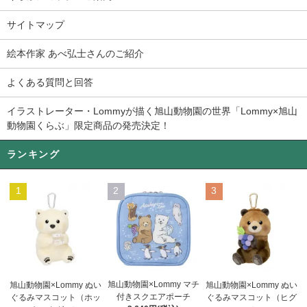
サイトマップ
絵本作家 あべ弘士さんのご紹介
よくある質問と回答
イラストレーター・Lommyが描く旭山動物園の世界「Lommy×旭山
動物園くらぶ」限定商品の発売決定！
ランキング
1
2
3
旭山動物園×Lommy マチ
旭山動物園×Lommy ぬい
旭山動物園×Lommy ぬい
付きスクエアポーチ
ぐるみマスコット（ホッ
ぐるみマスコット（ヒグ