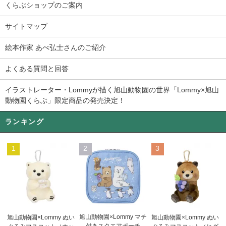
くらぶショップのご案内
サイトマップ
絵本作家 あべ弘士さんのご紹介
よくある質問と回答
イラストレーター・Lommyが描く旭山動物園の世界「Lommy×旭山
動物園くらぶ」限定商品の発売決定！
ランキング
1
2
3
旭山動物園×Lommy マチ
旭山動物園×Lommy ぬい
旭山動物園×Lommy ぬい