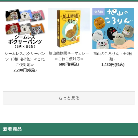
旭山動物園キーマカレー
シームレスボクサーパン
旭山のころりん（全6種
≪こねこ便対応≫
ツ（3柄･各2色）≪こね
類）
680円(税込)
こ便対応≫
1,430円(税込)
2,200円(税込)
もっと見る
新着商品