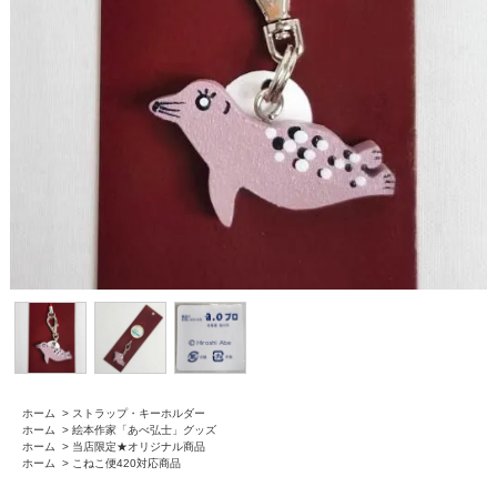
ホーム
>
ストラップ・キーホルダー
ホーム
>
絵本作家「あべ弘士」グッズ
ホーム
>
当店限定★オリジナル商品
ホーム
>
こねこ便420対応商品