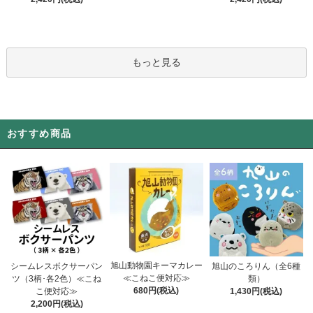
もっと見る
おすすめ商品
旭山動物園キーマカレー
シームレスボクサーパン
旭山のころりん（全6種
≪こねこ便対応≫
ツ（3柄･各2色）≪こね
類）
680円(税込)
こ便対応≫
1,430円(税込)
2,200円(税込)