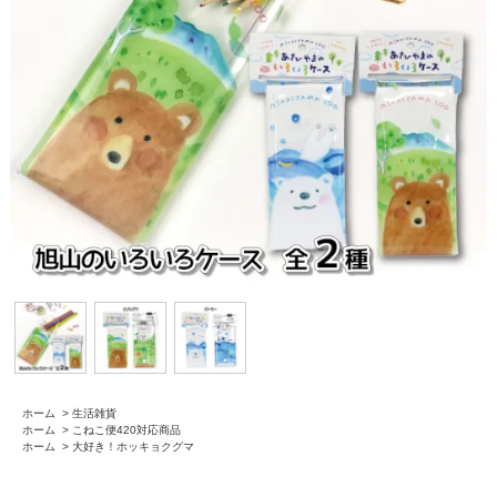
ホーム
>
生活雑貨
ホーム
>
こねこ便420対応商品
ホーム
>
大好き！ホッキョクグマ