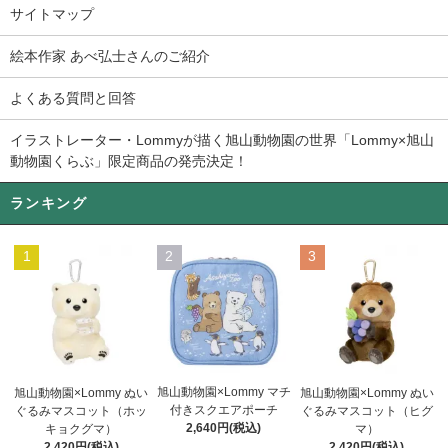
サイトマップ
絵本作家 あべ弘士さんのご紹介
よくある質問と回答
イラストレーター・Lommyが描く旭山動物園の世界「Lommy×旭山
動物園くらぶ」限定商品の発売決定！
ランキング
1
2
3
旭山動物園×Lommy マチ
旭山動物園×Lommy ぬい
旭山動物園×Lommy ぬい
付きスクエアポーチ
ぐるみマスコット（ホッ
ぐるみマスコット（ヒグ
2,640円(税込)
キョクグマ）
マ）
2,420円(税込)
2,420円(税込)