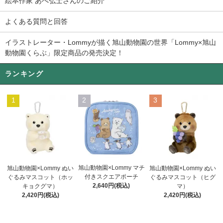
絵本作家 あべ弘士さんのご紹介
よくある質問と回答
イラストレーター・Lommyが描く旭山動物園の世界「Lommy×旭山
動物園くらぶ」限定商品の発売決定！
ランキング
1
2
3
旭山動物園×Lommy マチ
旭山動物園×Lommy ぬい
旭山動物園×Lommy ぬい
付きスクエアポーチ
ぐるみマスコット（ホッ
ぐるみマスコット（ヒグ
2,640円(税込)
キョクグマ）
マ）
2,420円(税込)
2,420円(税込)