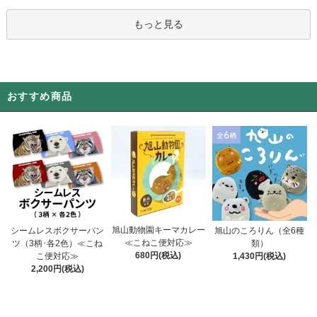
もっと見る
おすすめ商品
旭山動物園キーマカレー
シームレスボクサーパン
旭山のころりん（全6種
≪こねこ便対応≫
ツ（3柄･各2色）≪こね
類）
680円(税込)
こ便対応≫
1,430円(税込)
2,200円(税込)