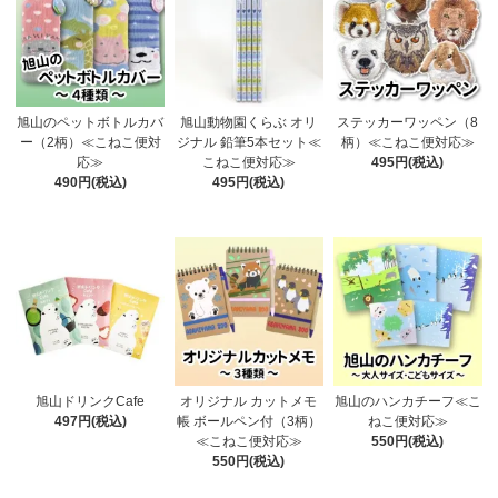
旭山のペットボトルカバ
旭山動物園くらぶ オリ
ステッカーワッペン（8
ー（2柄）≪こねこ便対
ジナル 鉛筆5本セット≪
柄）≪こねこ便対応≫
応≫
こねこ便対応≫
495円(税込)
490円(税込)
495円(税込)
旭山ドリンクCafe
オリジナル カットメモ
旭山のハンカチーフ≪こ
497円(税込)
帳 ボールペン付（3柄）
ねこ便対応≫
≪こねこ便対応≫
550円(税込)
550円(税込)