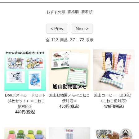
おすすめ順
価格順
新着順
< Prev
Next >
113
37
72
全
商品
-
表示
Dooポストカードセット
旭山動物園メモ≪こねこ
旭山コーヒー（全3色）
（4枚セット）≪こねこ
便対応≫
《こねこ便対応》
便対応≫
450円(税込)
476円(税込)
440円(税込)