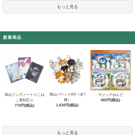
もっと見る
新着商品
旭山パペットKH（全7
旭山リングノート≪こね
マジックねんど
種）
こ便対応≫
480円(税込)
1,430円(税込)
770円(税込)
もっと見る