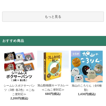
もっと見る
おすすめ商品
旭山動物園キーマカレー
シームレスボクサーパン
旭山のころりん（全6種
≪こねこ便対応≫
ツ（3柄･各2色）≪こね
類）
680円(税込)
こ便対応≫
1,430円(税込)
2,200円(税込)