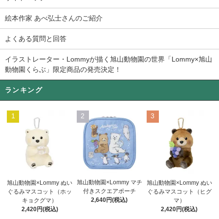
絵本作家 あべ弘士さんのご紹介
よくある質問と回答
イラストレーター・Lommyが描く旭山動物園の世界「Lommy×旭山
動物園くらぶ」限定商品の発売決定！
ランキング
1
2
3
旭山動物園×Lommy マチ
旭山動物園×Lommy ぬい
旭山動物園×Lommy ぬい
付きスクエアポーチ
ぐるみマスコット（ホッ
ぐるみマスコット（ヒグ
2,640円(税込)
キョクグマ）
マ）
2,420円(税込)
2,420円(税込)