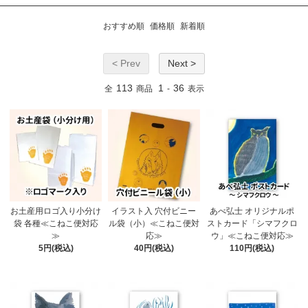
おすすめ順
価格順
新着順
< Prev
Next >
113
1
36
全
商品
-
表示
お土産用ロゴ入り小分け
イラスト入 穴付ビニー
あべ弘士 オリジナルポ
袋 各種≪こねこ便対応
ル袋（小）≪こねこ便対
ストカード「シマフクロ
≫
応≫
ウ」≪こねこ便対応≫
5円(税込)
40円(税込)
110円(税込)