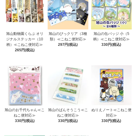
旭山動物園くらぶ オリ
旭山のびっクリア（3種
旭山の缶バッジ 小（5
ジナルステッカー（10
類）≪こねこ便対応≫
柄）≪こねこ便対応≫
柄）≪こねこ便対応≫
297円(税込)
330円(税込)
265円(税込)
旭山のお千代ちゃん≪こ
旭山のばんそうこう≪こ
ぬりえノート≪こねこ便
ねこ便対応≫
ねこ便対応≫
対応≫
330円(税込)
330円(税込)
330円(税込)