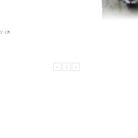
ツ（大
<
1
>