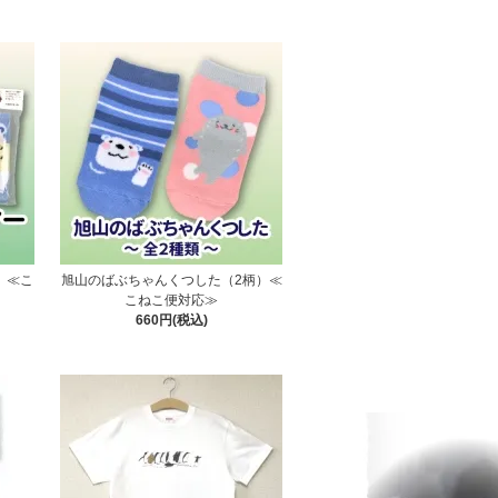
）≪こ
旭山のばぶちゃんくつした（2柄）≪
こねこ便対応≫
660円(税込)