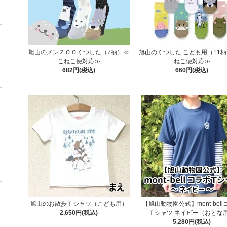
旭山のメンＺＯＯくつした（7柄）≪
旭山のくつした こども用（11
こねこ便対応≫
ねこ便対応≫
682円(税込)
660円(税込)
旭山のお散歩Ｔシャツ（こども用）
【旭山動物園公式】mont-bel
2,650円(税込)
Ｔシャツ ネイビー（おとな
5,280円(税込)