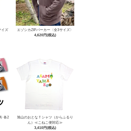
サイズ
エゾシカZIPパーカー〈全3サイズ〉
4,620円(税込)
･各2
旭山のおとなＴシャツ（からふるり
ん）≪こねこ便対応≫
3,410円(税込)