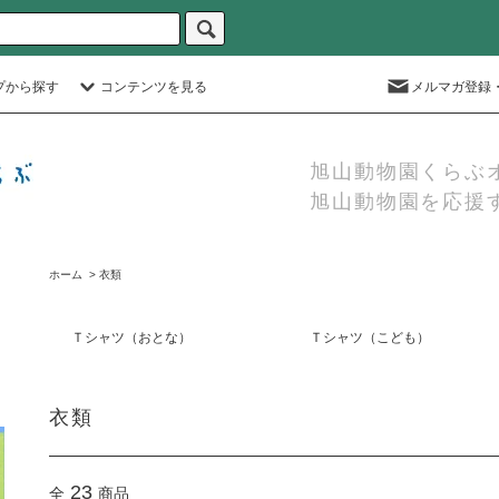
プから探す
コンテンツを見る
メルマガ登録
旭山動物園くらぶ
旭山動物園を応援
ホーム
>
衣類
Ｔシャツ（おとな）
Ｔシャツ（こども）
衣類
23
全
商品