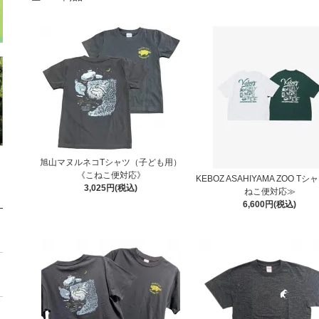
旭山マヌルネコTシャツ（子ども用）
《こねこ便対応》
KEBOZ ASAHIYAMA ZOO T
3,025円(税込)
ねこ便対応≫
6,600円(税込)